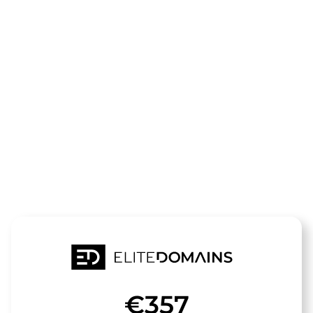
领域
aroma-
lounge.de
待售
€357